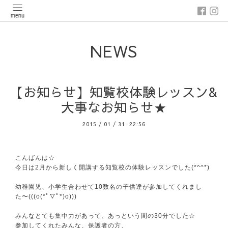
NEWS
【お知らせ】知覧校体験レッスン&
大事なお知らせ★
2015
/
01
/
31 22:56
こんばんは☆
今日は2月から新しく開講する知覧校の体験レッスンでした(*^^*)
幼稚園児、小学生合わせて10数名の子供達が参加してくれまし
た〜(((o(*ﾟ▽ﾟ*)o)))
みんなとても集中力があって、あっという間の30分でした☆
参加してくれたみんな、保護者の方、