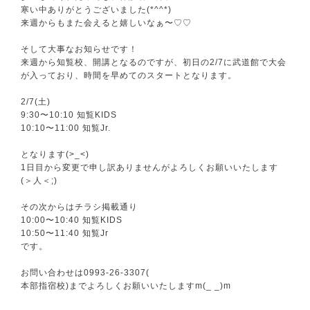
寒い中ありがとうございました(*^^*)
来週からもまた会えると嬉しいなぁ〜♡♡
そして大事なお知らせです！
来週から知覧校、開講となるのですが、初日の2/7に武道館で大会
が入っており、時間を早めてのスタートとなります。
2/7(土)
9:30〜10:10 知覧KIDS
10:10〜11:00 知覧Jr.
となります(>_<)
1日目から変更で申し訳ありませんがよろしくお願いいたします
(＞人＜;)
その次からはチラシ掲載通り
10:00〜10:40 知覧KIDS
10:50〜11:40 知覧Jr
です。
お問い合わせは0993-26-3307(
本部指宿校)までよろしくお願いいたしますm(_ _)m