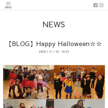
NEWS
【BLOG】Happy Halloween☆☆
2020
/
11
/
01 10:23