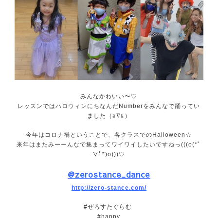
みんなかわいい〜♡
レッスンではハロウィンにちなんだNumberをみんなで踊ってい
ました（≧∇≦）
今年はコロナ禍ということで、各クラスでのHalloween☆
来年はまたみーーんなで集まってワイワイしたいですねっ(((o(*ﾟ
▽ﾟ*)o)))♡
@zerostance_dance
http://zero-stance.com/
#ぜろすたぐらむ
#happy