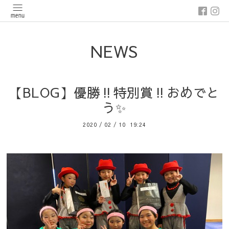
NEWS
【BLOG】優勝‼️特別賞‼️おめでと
う✨
2020
/
02
/
10 19:24