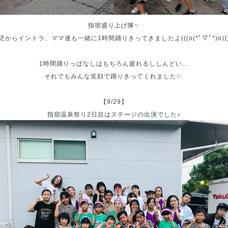
指宿盛り上げ隊✨
児からイントラ、ママ達も一緒に1時間踊りきってきましたよ(((o(*ﾟ▽ﾟ*)o))
1時間踊りっぱなしはもちろん疲れるししんどい…
それでもみんな笑顔で踊りきってくれました✨
【9/29】
指宿温泉祭り2日目はステージの出演でした♪