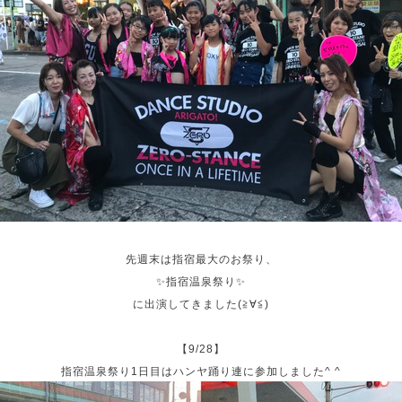
先週末は指宿最大のお祭り、
✨指宿温泉祭り✨
に出演してきました(≧∀≦)
【9/28】
指宿温泉祭り1日目はハンヤ踊り連に参加しました^ ^