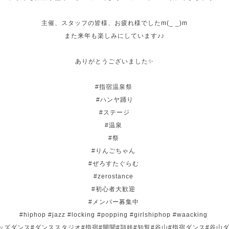
主催、スタッフの皆様、お疲れ様でしたm(_ _)m
また来年も楽しみにしています♪♪
ありがとうございました✨
#指宿温泉祭
#ハンヤ踊り
#ステージ
#温泉
#祭
#りんごちゃん
#ぜろすたぐらむ
#zerostance
#初心者大歓迎
#メンバー募集中
#hiphop #jazz #locking #popping #girlshiphop #waacking
ッズダンス#ダンススタジオ#指宿#開聞#頴娃#知覧#谷山#指宿ダンス#谷山