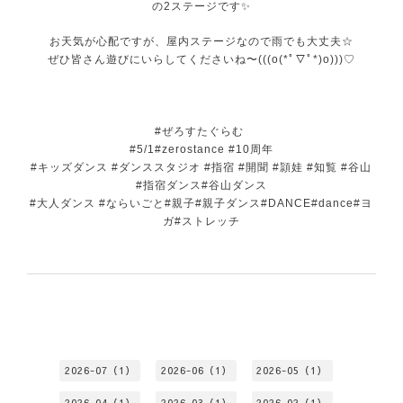
の2ステージです✨
お天気が心配ですが、屋内ステージなので雨でも大丈夫☆
ぜひ皆さん遊びにいらしてくださいね〜(((o(*ﾟ▽ﾟ*)o)))♡
#ぜろすたぐらむ
#5/1#zerostance #10周年
#キッズダンス #ダンススタジオ #指宿 #開聞 #頴娃 #知覧 #谷山
#指宿ダンス#谷山ダンス
#大人ダンス #ならいごと#親子#親子ダンス#DANCE#dance#ヨ
ガ#ストレッチ
2026-07（1）
2026-06（1）
2026-05（1）
2026-04（1）
2026-03（1）
2026-02（1）