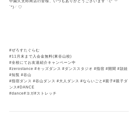
中園久太郎商店の皆様、いつもありがとうございます╰(*´︶
`*)╯♡
#ぜろすたぐらむ
#11月末まで入会金無料(東谷山校)
#全校にてお友達紹介キャンペーン中
#zerostance #キッズダンス #ダンススタジオ #指宿 #開聞 #頴娃
#知覧 #谷山
#指宿ダンス #谷山ダンス #大人ダンス #ならいごと#親子#親子ダ
ンス#DANCE
#dance#ヨガ#ストレッチ