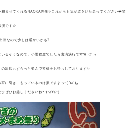
和ませてくれるNAOKA先生✨これからも我が道をひた走ってください❤️笑
出演です☆
後の出演なので少しは暖かいかも⁈
ステージには屋根が付いているそうなので、小雨程度でしたら出演決行です٩( 'ω' )و
りの出店もずらっと並んで皆様をお待ちしております✨
楽しいイベントがある中お家に引きこもっているのは損ですよっ٩( 'ω' )و
ぜひお越しくださいね〜(*≧∀≦*)