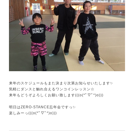
来年のスケジュールもまた決まり次第お知らせいたします✨
気軽にダンスと触れ合えるワンコインレッスン☆
来年もどうぞよろしくお願い致します(((o(*ﾟ▽ﾟ*)o)))
明日はZERO-STANCE忘年会ですっ✨
楽しみーっ(((o(*ﾟ▽ﾟ*)o)))