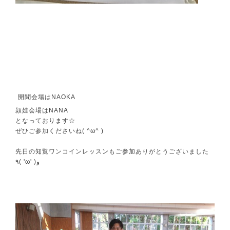
開聞会場はNAOKA
頴娃会場はNANA
となっております☆
ぜひご参加くださいね( ^ω^ )
先日の知覧ワンコインレッスンもご参加ありがとうございました
٩( 'ω' )و