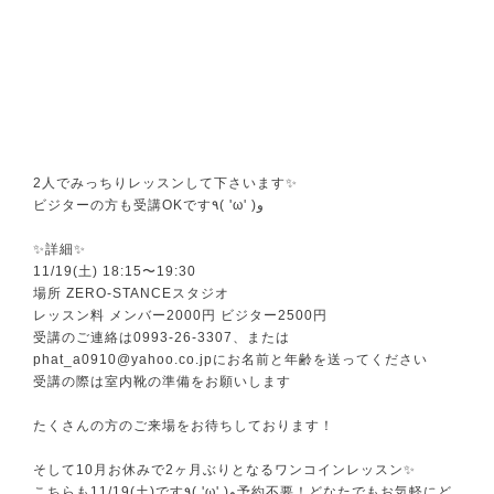
2人でみっちりレッスンして下さいます✨
ビジターの方も受講OKです٩( 'ω' )و
✨詳細✨
11/19(土) 18:15〜19:30
場所 ZERO-STANCEスタジオ
レッスン料 メンバー2000円 ビジター2500円
受講のご連絡は0993-26-3307、または
phat_a0910@yahoo.co.jpにお名前と年齢を送ってください
受講の際は室内靴の準備をお願いします
たくさんの方のご来場をお待ちしております！
そして10月お休みで2ヶ月ぶりとなるワンコインレッスン✨
こちらも11/19(土)です٩( 'ω' )و予約不要！どなたでもお気軽にど