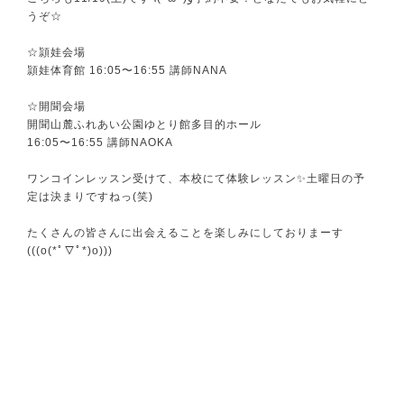
うぞ☆
☆頴娃会場
頴娃体育館 16:05〜16:55 講師NANA
☆開聞会場
開聞山麓ふれあい公園ゆとり館多目的ホール
16:05〜16:55 講師NAOKA
ワンコインレッスン受けて、本校にて体験レッスン✨土曜日の予
定は決まりですねっ(笑)
たくさんの皆さんに出会えることを楽しみにしておりまーす
(((o(*ﾟ▽ﾟ*)o)))