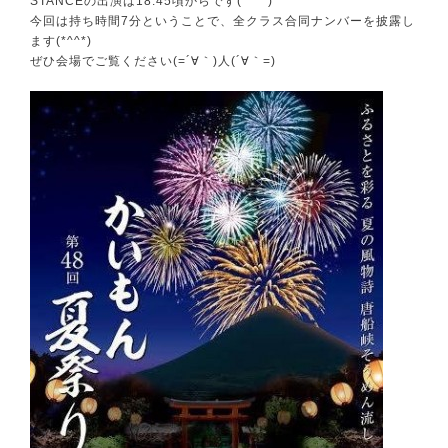
STANCEの出演は18:45頃からです(*^^*)
今回は持ち時間7分ということで、全クラス合同ナンバーを披露し
ます(*^^*)
ぜひ会場でご覧ください(=´∀｀)人(´∀｀=)